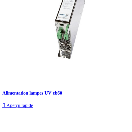
Alimentation lampes UV eb60

Aperçu rapide