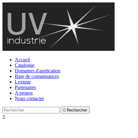
Accueil
Catalogue
Domaines d'application
Base de connaissances
Lexique
Partenaires
A propos
Nous contacter

Rechercher
