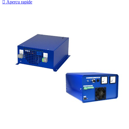

Aperçu rapide