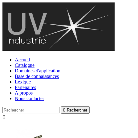
Accueil
Catalogue
Domaines d'application
Base de connaissances
Lexique
Partenaires
A propos
Nous contacter

Rechercher
