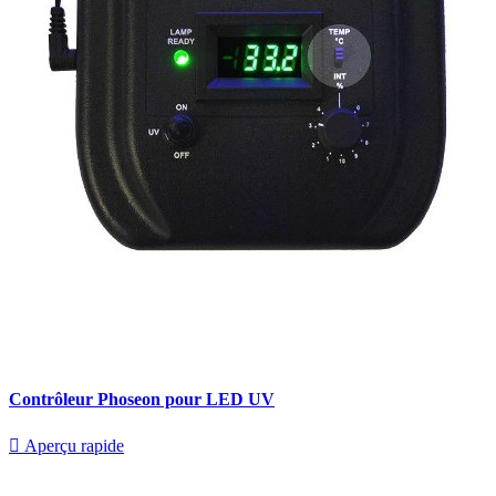
Contrôleur Phoseon pour LED UV

Aperçu rapide