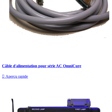
Câble d'alimentation pour série AC OmniCure

Aperçu rapide