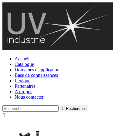
Accueil
Catalogue
Domaines d'application
Base de connaissances
Lexique
Partenaires
A propos
Nous contacter

Rechercher
