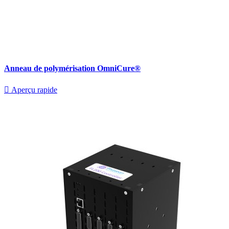
Anneau de polymérisation OmniCure®

Aperçu rapide