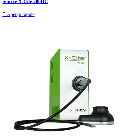
Source X-Cite 200DC

Aperçu rapide