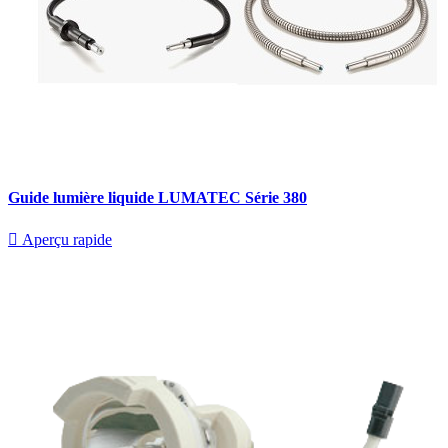
Guide lumière liquide LUMATEC Série 380

Aperçu rapide