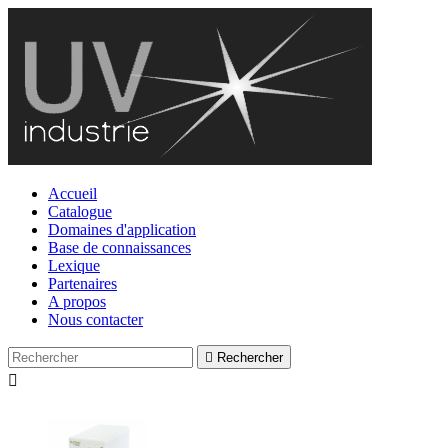
Accueil
Catalogue
Domaines d'application
Base de connaissances
Lexique
Partenaires
A propos
Nous contacter

Rechercher
