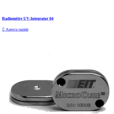
Radiomètre UV-Integrator 04

Aperçu rapide