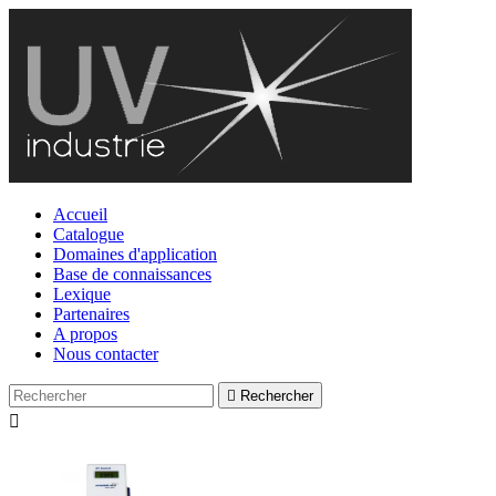
Accueil
Catalogue
Domaines d'application
Base de connaissances
Lexique
Partenaires
A propos
Nous contacter

Rechercher
