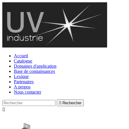
Accueil
Catalogue
Domaines d'application
Base de connaissances
Lexique
Partenaires
A propos
Nous contacter

Rechercher
