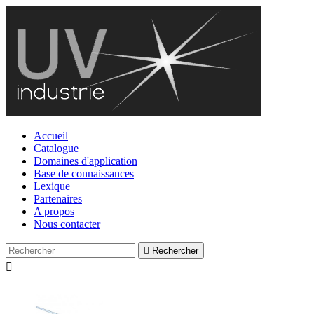
Accueil
Catalogue
Domaines d'application
Base de connaissances
Lexique
Partenaires
A propos
Nous contacter

Rechercher
