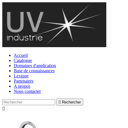
Accueil
Catalogue
Domaines d'application
Base de connaissances
Lexique
Partenaires
A propos
Nous contacter

Rechercher
