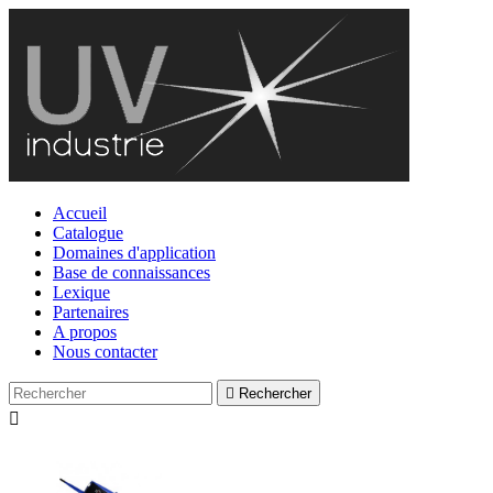
Accueil
Catalogue
Domaines d'application
Base de connaissances
Lexique
Partenaires
A propos
Nous contacter

Rechercher
