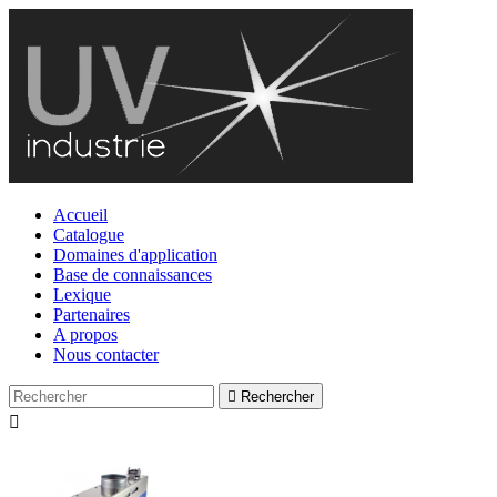
Accueil
Catalogue
Domaines d'application
Base de connaissances
Lexique
Partenaires
A propos
Nous contacter

Rechercher
