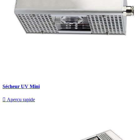
Sécheur UV Mini

Aperçu rapide