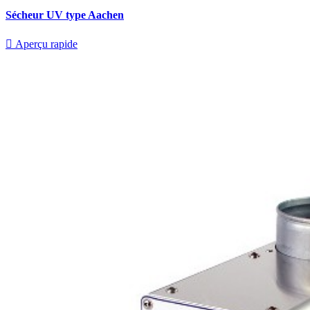
Sécheur UV type Aachen

Aperçu rapide