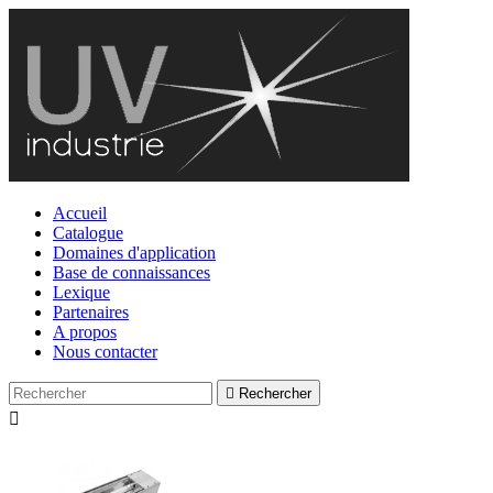
Accueil
Catalogue
Domaines d'application
Base de connaissances
Lexique
Partenaires
A propos
Nous contacter

Rechercher
