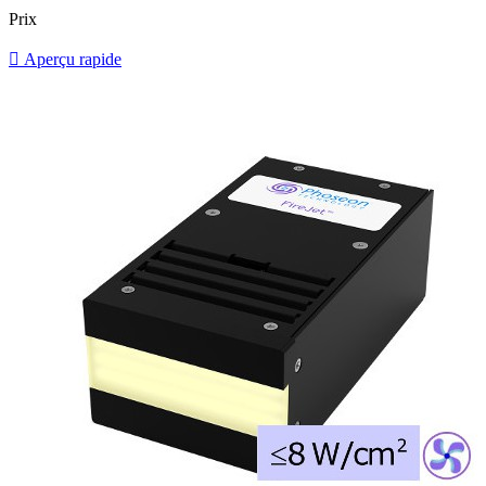
Prix

Aperçu rapide