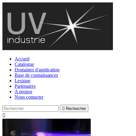
Accueil
Catalogue
Domaines d'application
Base de connaissances
Lexique
Partenaires
A propos
Nous contacter

Rechercher
