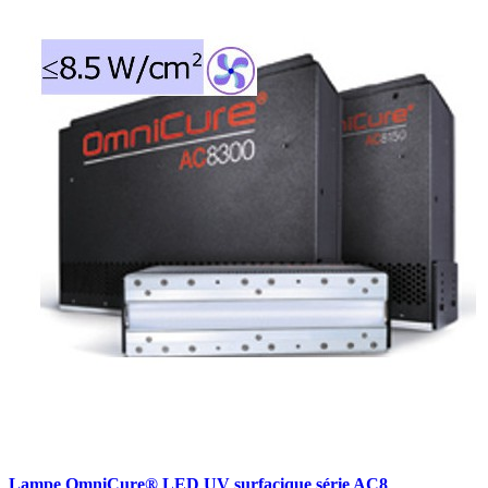
Lampe OmniCure® LED UV surfacique série AC8