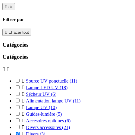

ok
Filtrer par

Effacer tout
Catégories
Catégories



Source UV ponctuelle
(11)

Lampe LED UV
(18)

Sécheur UV
(6)

Alimentation lampe UV
(11)

Lampe UV
(10)

Guides-lumière
(5)

Accesoires optiques
(6)

Divers accessoires
(21)

Divers
(3)