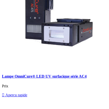
Lampe OmniCure® LED UV surfacique série AC4
Prix

Aperçu rapide