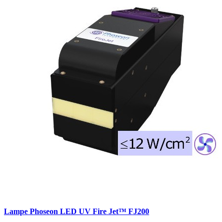
Lampe Phoseon LED UV Fire Jet™ FJ200