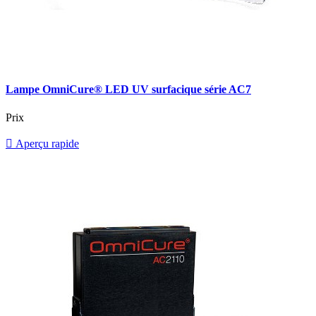
Lampe OmniCure® LED UV surfacique série AC7
Prix

Aperçu rapide