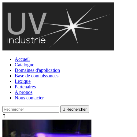
Accueil
Catalogue
Domaines d'application
Base de connaissances
Lexique
Partenaires
A propos
Nous contacter

Rechercher
