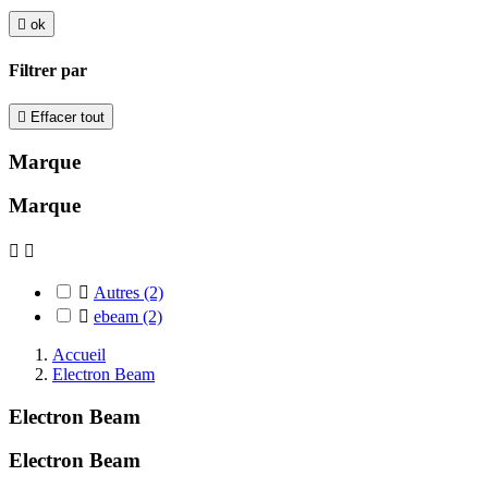

ok
Filtrer par

Effacer tout
Marque
Marque



Autres
(2)

ebeam
(2)
Accueil
Electron Beam
Electron Beam
Electron Beam