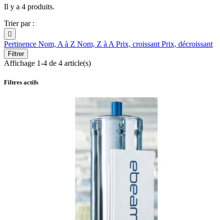
Il y a 4 produits.
Trier par :

Pertinence
Nom, A à Z
Nom, Z à A
Prix, croissant
Prix, décroissant
Filtrer
Affichage 1-4 de 4 article(s)
Filtres actifs