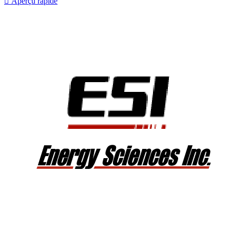

Aperçu rapide