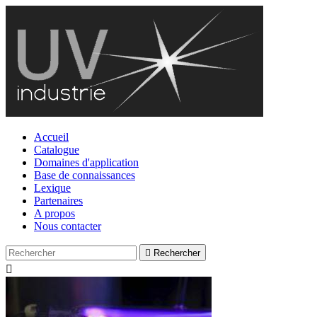
Accueil
Catalogue
Domaines d'application
Base de connaissances
Lexique
Partenaires
A propos
Nous contacter

Rechercher
