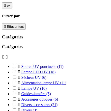

ok
Filtrer par

Effacer tout
Catégories
Catégories



Source UV ponctuelle
(11)

Lampe LED UV
(18)

Sécheur UV
(6)

Alimentation lampe UV
(11)

Lampe UV
(10)

Guides-lumière
(5)

Accesoires optiques
(6)

Divers accessoires
(21)

Divers
(3)