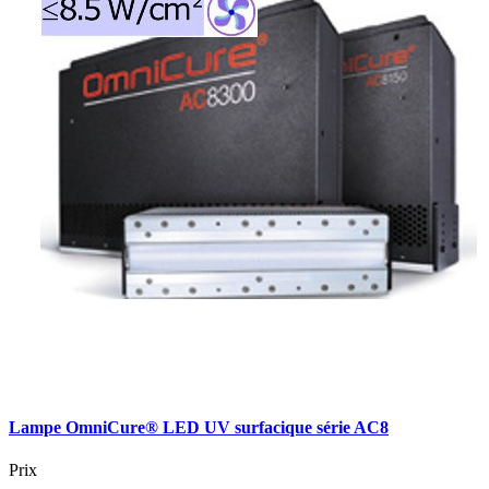
Lampe OmniCure® LED UV surfacique série AC8
Prix