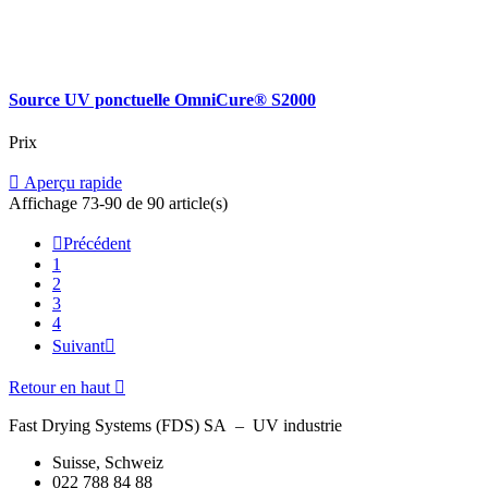
Source UV ponctuelle OmniCure® S2000
Prix

Aperçu rapide
Affichage 73-90 de 90 article(s)

Précédent
1
2
3
4
Suivant

Retour en haut

Fast Drying Systems (FDS) SA – UV industrie
Suisse, Schweiz
022 788 84 88