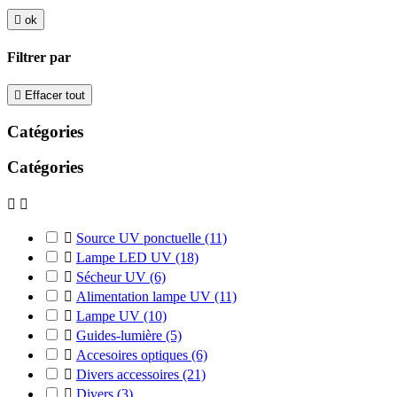

ok
Filtrer par

Effacer tout
Catégories
Catégories



Source UV ponctuelle
(11)

Lampe LED UV
(18)

Sécheur UV
(6)

Alimentation lampe UV
(11)

Lampe UV
(10)

Guides-lumière
(5)

Accesoires optiques
(6)

Divers accessoires
(21)

Divers
(3)