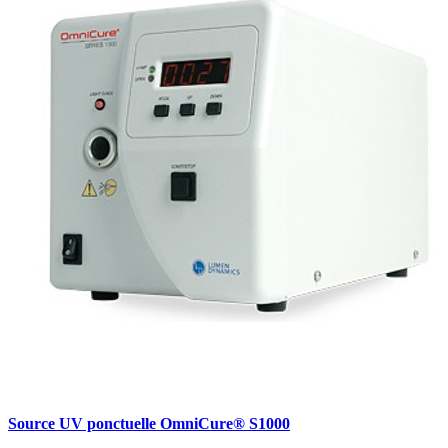
Source UV ponctuelle OmniCure® S1000