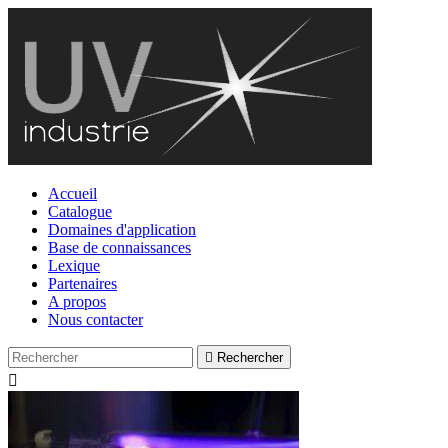
Accueil
Catalogue
Domaines d'application
Base de connaissances
Lexique
Partenaires
A propos
Nous contacter

Rechercher
