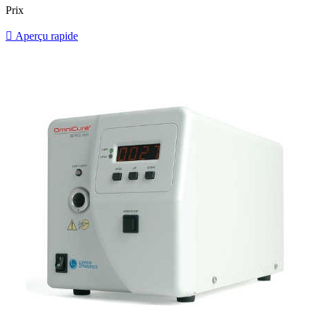
Prix

Aperçu rapide